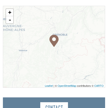
+
-
Leaflet
| ©
OpenStreetMap
contributors ©
CARTO
Contact