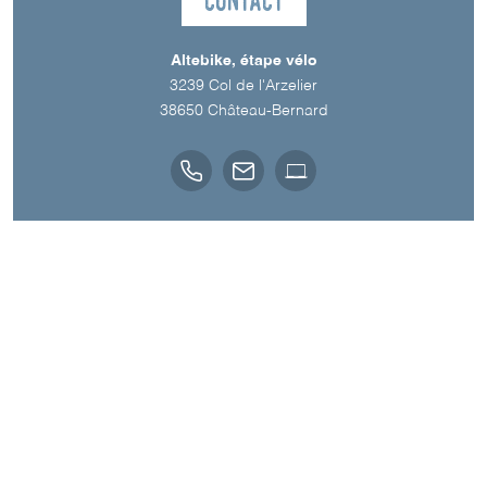
Altebike, étape vélo
3239 Col de l'Arzelier
38650
Château-Bernard
Langues parlées
Anglais
Français
A découvrir aussi