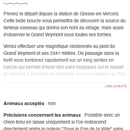
Prenez le départ depuis la station de Gresse-en-Vercors.
Cette belle boucle vous permettra de découvrir la source du
fameux ruisseau qui donna son nom au village, mais aussi
d'observer le Grand Veymont sous toutes ses formes.
Venez effectuer une magnifique randonnée au pied du
Grand Veymont et ses 2341 mètres. De passage dans la
forêt vous tomberez rapidement sur un long sentier en
balcon qui permet d'avoir des vues magiques sur le massif
du Vercors. La boucle se poursuite avec la passage au Pas
de la ville qui sera le point culminant de votre sortie où l'on
observe régulièrement marmottes et bouquetins.
Animaux acceptés
: non
Précisions concernant les animaux
: Possible avec un
chien tenu en laisse uniquement si l'on redescend
directement après le poteau "Sous le Pas de la Ville" sans