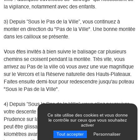
la vigilance, notamment avec des enfants.
3) Depuis “Sous le Pas de la Ville”, vous continuez à
monter en direction du "Pas de la Ville". Une bonne montée
dans les cailloux se présente.
Vous êtes invités à bien suivre le balisage car plusieurs
chemins se croisent pendant la montée. Très vite, vous
arrivez au Pas de la ville où vous avez une vue magnifique
sur le Vercors et la Réserve naturelle des Hauts-Plateaux.
Faites ensuite demi-tour pour redescendre jusqu'au poteau
"Sous le Pas de la Ville".
4) Depuis “Sous le Pas de la Ville”, vous allez poursuivre
votre descente en direction de "Champ de l’Herse".
Ce site utilise des cookies et vous donne
Prudence sur la descente car le chemin est en cailloux et il
le contrôle sur ceux que vous souhaitez
activer
peut être glissant. La descente se poursuit sur à peu près 2
Tout accepter
Personnaliser
kilomètres avant de retrouver votre voiture et de profiter de