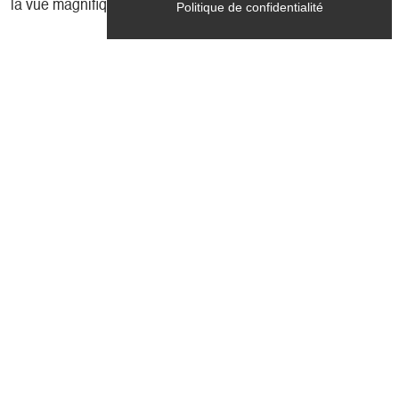
la vue magnifique sur la Grand Veymont.
Politique de confidentialité
Présentation
Pratique
Pas à pas
Localisation
Localisation
Parking du champs de l'Herse
38650 Gresse-en-Vercors
Latitude
: 44.891656
Longitude
: 5.547565
Altitude
: 1252m