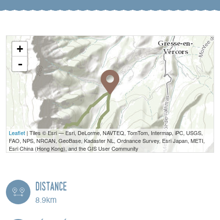
+
-
Leaflet
| Tiles © Esri — Esri, DeLorme, NAVTEQ, TomTom, Intermap, iPC, USGS,
FAO, NPS, NRCAN, GeoBase, Kadaster NL, Ordnance Survey, Esri Japan, METI,
Esri China (Hong Kong), and the GIS User Community
Distance
8.9km