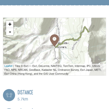
+
-
Leaflet
| Tiles © Esri — Esri, DeLorme, NAVTEQ, TomTom, Intermap, iPC, USGS,
FAO, NPS, NRCAN, GeoBase, Kadaster NL, Ordnance Survey, Esri Japan, METI,
Esri China (Hong Kong), and the GIS User Community
Distance
5.7km