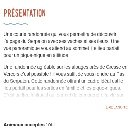
Présentation
Une courte randonnée qui vous permettra de découvrir
l’alpage du Serpaton avec ses vaches et ses fleurs. Une
vue panoramique vous attend au sommet. Le lieu parfait
pour un pique-nique en altitude.
Une randonnée agréable sur les alpages près de Gresse en
Vercors c’est possible ! Il vous suffit de vous rendre au Pas
du Serpaton. Cette randonnée offrant un cadre idéal est le
lieu parfait pour les sorties en famille et les pique-niques.
C’est un lieu instructif qui permet de comprendre la vie sur
les alpages et le rôle des bergers. A deux pas du village de
Gresse en Vercors cette randonnée vous permettra de
prendre rapidement de la hauteur et de rencontrer les
vaches qui ont élu domicile ici durant la saison estivale.
Animaux acceptés
: oui