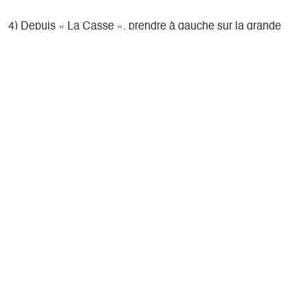
4) Depuis « La Casse », prendre à gauche sur la grande
route pour retrouver le village de Gresse en Vercors. Passer
derrière l’église pour rejoindre le point de départ.
Présentation
Pratique
Pas à pas
Localisation
Localisation
l'Eglise
38650 Gresse-en-Vercors
Randonnée au départ du centre village de Gresse ne