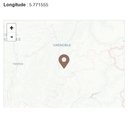
Longitude
: 5.771555
+
-
Leaflet
| ©
OpenStreetMap
contributors ©
CARTO