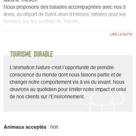
dans le Trièves.
Nous proposons des balades accompagnées avec nos 3
ânes, au départ de Saint Jean d’Hérans, idéales pour les
familles, sur les sentiers du Trièves.
Nous pouvons vous accompagner lors de randonnées
pédestres ou en raquettes l’hiver dans les massifs
avoisinants (Vercors, Dévoluy, Écrins).
Nous sommes spécialisés dans l'animation nature pour les
Tourisme durable
familles, les groupes, les comités d’entreprise, les centres
de vacances et les scolaires. L'occasion d'apprendre tout
L'animation Nature c'est l’opportunité de prendre
en s'amusant !
conscience du monde dont nous faisons partie et de
changer notre comportement vis à vis du vivant. Nous
œuvrons au quotidien pour limiter notre impact et celui
de nos clients sur l'Environnement.
Animaux acceptés
: non