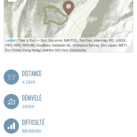
Leaflet
| Tiles © Esri — Esri, DeLorme, NAVTEQ, TomTom, Intermap, iPC, USGS,
FAO, NPS, NRCAN, GeoBase, Kadaster NL, Ordnance Survey, Esri Japan, METI,
Esri China (Hong Kong), and the GIS User Community
Distance
4.5km
Dénivelé
340m
Difficulté
Modérée