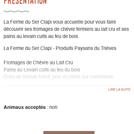
Présentation
La Ferme du Ser Clapi vous accueille pour vous faire
découvrir ses fromages de chèvre fermiers au lait cru et ses
pains au levain cuits au feu de bois.
La Ferme du Ser Clapi - Produits Paysans du Trièves
Fromages de Chèvre au Lait Cru
Pains au Levain cuits au feu du bois
Colis de Viande bœuf, porc et cabris sur commande
Profitez de votre matinée pour vous balader et admirer les
paysages du Trièves. Rencontrez nos chèvres, nos vaches,
nos chiens et nos cochons. Visitez le moulin, le four à bois,
Animaux acceptés
: non
et découvrez nos produits paysans bio. A très vite !