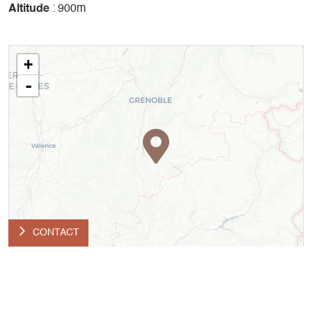
Altitude
: 900m
+
-
CONTACT
Leaflet
| ©
OpenStreetMap
contributors ©
CARTO