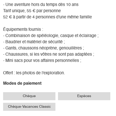
- Une aventure hors du temps dès 10 ans
- Casque et éclairage
Tarif unique, 55 € par personne
- Baudrier et longes avec absorbeur de chocs
52 € à partir de 4 personnes d'une même famille
- Gants
- Chaussons néoprène
Équipements fournis :
- Pantalon néoprène
- Combinaison de spéléologie, casque et éclairage ;
- Genouillères
- Baudrier et matériel de sécurité ;
- Chaussures si les vôtres ne sont pas adaptées
- Gants, chaussons néoprène, genouillères ;
- Mini sacs pour vos affaires personnelles
- Chaussures, si les vôtres ne sont pas adaptées ;
Comment s’habiller : vêtements chauds style survêtement
- Mini sacs pour vos affaires personnelles ;
(haut et bas) la température dans la grotte est d’environ 9°,
chaussettes, chaussures de randonnée ou basket qui
Offert : les photos de l'exploration.
ferment bien, les semelles ne doivent pas êtres lisses.
Modes de paiement
Chèque
Espèces
Chèque-Vacances Classic