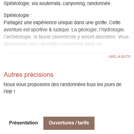
Spéléologie, via souterrata, canyoning, randonnée.
Spéléologie :
Partagez une expérience unique dans une grotte. Cette
aventure est sportive & ludique. La géologie, l’hydrologie,
l’archéologie, la faune cavernicole y seront abordées. Vous
découvrirez vos capacités corporelles dans un
environnement nouveau : vous en deviendrez curieux et
entreprenant. Engagé corps et âme dans l'exploration, vous
vous révélerez solidaire, pour progresser dans l'aventure,
car « on a toujours besoin de l’autre en spéléologie ».
Autres précisions
Profitez de 26 ans d'expérience professionnelle :
Nous vous proposons des randonnées tous les jours de
l'été !
- Diplômé d'état : Spéléologie / canyon. Accompagnateur en
montagne. Ski nordique.
- Membre du Syndicat National des Professionnels de la
Spéléologie et du Canyon.
Présentation
Ouvertures / tarifs
- Membre de la Fédération Française de Spéléologie
- Conseiller technique adjoint du Spéléo Secours Français