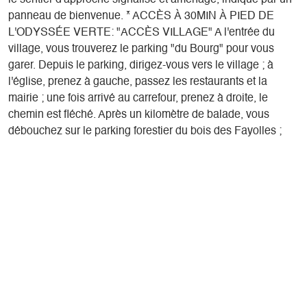
le sentier d'approche signalisé et aménagé, indiqué par un
panneau de bienvenue. * ACCÈS À 30MIN À PIED DE
L'ODYSSÉE VERTE: "ACCÈS VILLAGE" A l'entrée du
village, vous trouverez le parking "du Bourg" pour vous
garer. Depuis le parking, dirigez-vous vers le village ; à
l'église, prenez à gauche, passez les restaurants et la
mairie ; une fois arrivé au carrefour, prenez à droite, le
chemin est fléché. Après un kilomètre de balade, vous
débouchez sur le parking forestier du bois des Fayolles ;
continuez sur la route forestière, un panneau de bienvenue
vous guidera jusqu'à l'Odyssée Verte. * ACCÈS À 45MIN À
PIED DE L'ODYSSÉE VERTE: "SENTIER DE L'EAU"
Depuis le village prendre en voiture direction la station (à
droite de l'église), au rond point prenez la deuxième sortie.
Après 200m, vous trouverez le parking sur votre gauche
faisant face à une boulangerie. Prenez le départ du sentier
au fond du parking. Le sentier est fléché avec le logo de
l'Odyssée Verte (un petit oiseau les pattes en l'air). Le
sentier débouche sur le parking forestier du bois des