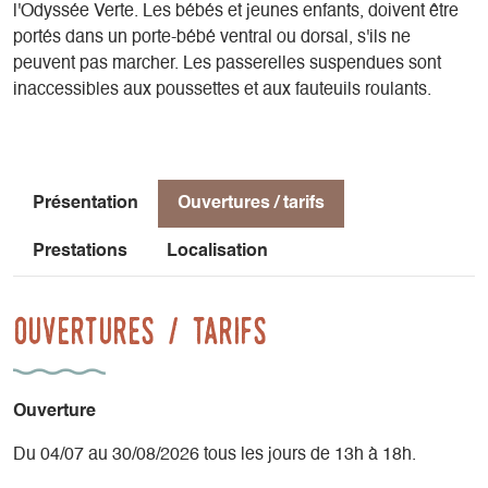
l'Odyssée Verte. Les bébés et jeunes enfants, doivent être
sève, les hôtes de la forêt, la régénération ...
portés dans un porte-bébé ventral ou dorsal, s'ils ne
peuvent pas marcher. Les passerelles suspendues sont
Vous pouvez venir librement aux horaires mentionnés. La
inaccessibles aux poussettes et aux fauteuils roulants.
réservation n'est obligatoire que pour les groupes scolaires,
centres de loisirs, maison des habitants, etc.
Présentation
Ouvertures / tarifs
Prestations
Localisation
Ouvertures / tarifs
Ouverture
Du 04/07 au 30/08/2026 tous les jours de 13h à 18h.