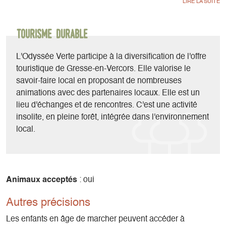
première rampe pour commencer l’immersion. A votre
rythme, vous progresserez sur le chemin aérien pour
prendre peu-à-peu de la hauteur.
Tourisme durable
Vous serez alors surpris de pouvoir adopter le point de vue
L'Odyssée Verte participe à la diversification de l'offre
d’un écureuil, humer les parfums de la nature et ressentir le
touristique de Gresse-en-Vercors. Elle valorise le
frémissement des hêtres au milieu des sapins. Un moment
savoir-faire local en proposant de nombreuses
magique !
animations avec des partenaires locaux. Elle est un
lieu d'échanges et de rencontres. C'est une activité
Tout au long de la promenade aérienne, vous aurez tout le
insolite, en pleine forêt, intégrée dans l'environnement
temps de vous laisser surprendre.
local.
Aux sensations nouvelles, olfactives et sensorielles, se
mêleront le plaisir de la découverte différemment, vue d'en
haut.
Animaux acceptés
: oui
Vous comprendrez mieux l'être vivant extraordinaire qu'est
Autres précisions
l'arbre à travers les thèmes choisis par les forestiers : la vie
Les enfants en âge de marcher peuvent accéder à
de l'arbre, son milieu, le feuillage, l'âge et la croissance, la