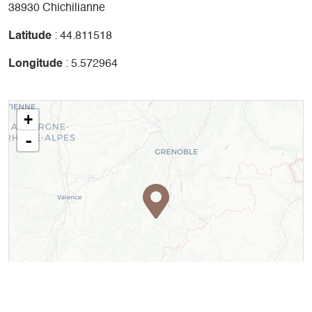
38930 Chichilianne
Latitude
: 44.811518
Longitude
: 5.572964
+
-