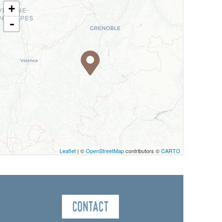
+
-
Leaflet
| ©
OpenStreetMap
contributors ©
CARTO
Contact