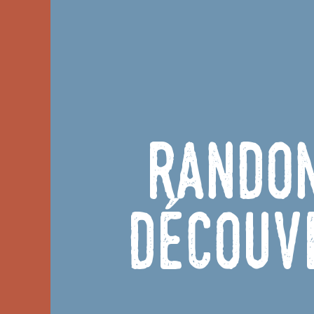
Rando
découv