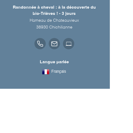
Randonnée à cheval : à la découverte du
bio-Trièves ! - 3 jours
Hameau de Chateauvieux
38930
Chichilianne
Langue parlée
Français