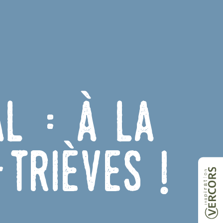
l : à la
Trièves !