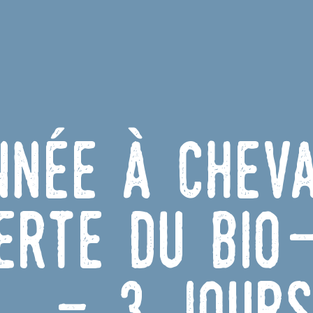
nnée à cheva
erte du bio-
- 3 jours