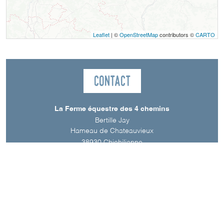
Leaflet
| ©
OpenStreetMap
contributors ©
CARTO
Contact
La Ferme équestre des 4 chemins
Bertille Jay
Hameau de Chateauvieux
38930
Chichilianne
Langues parlées
Anglais
Français