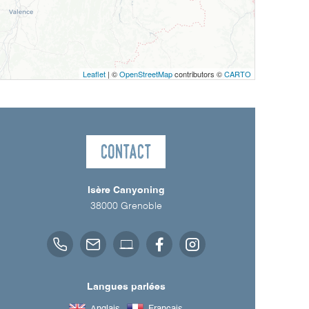
Leaflet
| ©
OpenStreetMap
contributors ©
CARTO
Contact
Isère Canyoning
38000
Grenoble
Langues parlées