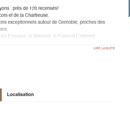
nyons : près de 120 recensés!
cors et de la Chartreuse.
yons exceptionnels autour de Grenoble, proches des
ans.
es Ecouges, le Versoud, le Furon et L’infernet.
Localisation