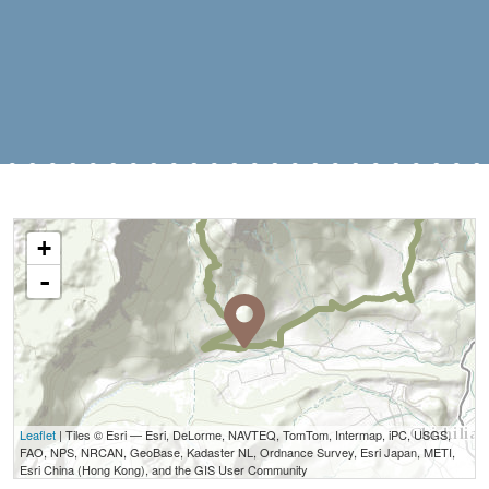
+
-
Leaflet
| Tiles © Esri — Esri, DeLorme, NAVTEQ, TomTom, Intermap, iPC, USGS,
FAO, NPS, NRCAN, GeoBase, Kadaster NL, Ordnance Survey, Esri Japan, METI,
Esri China (Hong Kong), and the GIS User Community