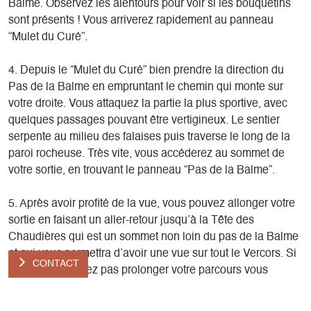
Balme. Observez les alentours pour voir si les bouquetins
sont présents ! Vous arriverez rapidement au panneau
“Mulet du Curé”.
4. Depuis le “Mulet du Curé” bien prendre la direction du
Pas de la Balme en empruntant le chemin qui monte sur
votre droite. Vous attaquez la partie la plus sportive, avec
quelques passages pouvant être vertigineux. Le sentier
serpente au milieu des falaises puis traverse le long de la
paroi rocheuse. Très vite, vous accéderez au sommet de
votre sortie, en trouvant le panneau “Pas de la Balme”.
5. Après avoir profité de la vue, vous pouvez allonger votre
sortie en faisant un aller-retour jusqu’à la Tête des
Chaudières qui est un sommet non loin du pas de la Balme
et qui vous permettra d’avoir une vue sur tout le Vercors. Si
CONTACT
vous ne souhaitez pas prolonger votre parcours vous
pouvez faire demi-tour en passant par le Pas de La Balme.
Il faudra bien suivre une nouvelle fois la direction du “Mulet