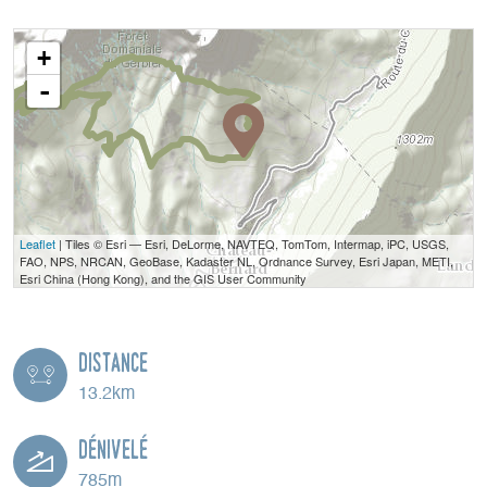
+
-
Leaflet
| Tiles © Esri — Esri, DeLorme, NAVTEQ, TomTom, Intermap, iPC, USGS,
FAO, NPS, NRCAN, GeoBase, Kadaster NL, Ordnance Survey, Esri Japan, METI,
Esri China (Hong Kong), and the GIS User Community
Distance
13.2km
Dénivelé
785m