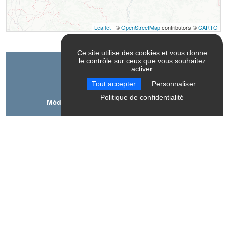
Leaflet
| ©
OpenStreetMap
contributors ©
CARTO
Ce site utilise des cookies et vous donne
le contrôle sur ceux que vous souhaitez
activer
Contact
Tout accepter
Personnaliser
Politique de confidentialité
Médiathèque Intercommunale de Mens
178 rue Louis Rippert
38710
Mens