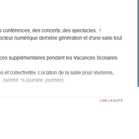
es conférences, des concerts, des spectacles.. !
ecteur numérique dernière génération et d'une salle tout
ces supplémentaires pendant les Vacances Scolaires.
s et collectivités. Location de la salle pour réunions,
. (soirée, ½ journée, journée).
tion en nous communiquant votre adresse mail à
6 34 34 34
n Tourisme, sur facebook : Cinéma le Scialet de Gresse