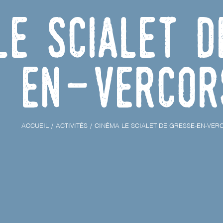
Le Scialet 
en-Vercor
ACCUEIL
ACTIVITÉS
CINÉMA LE SCIALET DE GRESSE-EN-VER