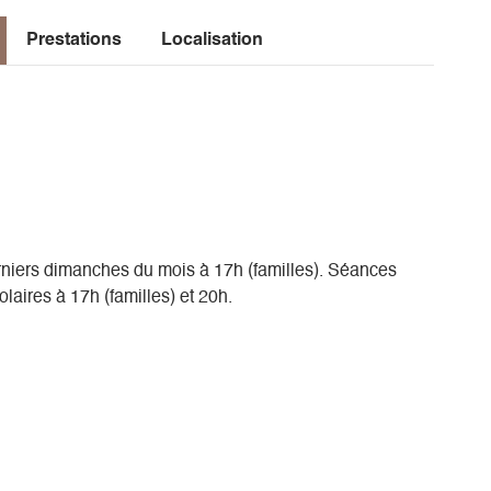
resse-en-vercors.fr et trieves-vercors.fr
Prestations
Localisation
rniers dimanches du mois à 17h (familles). Séances
aires à 17h (familles) et 20h.