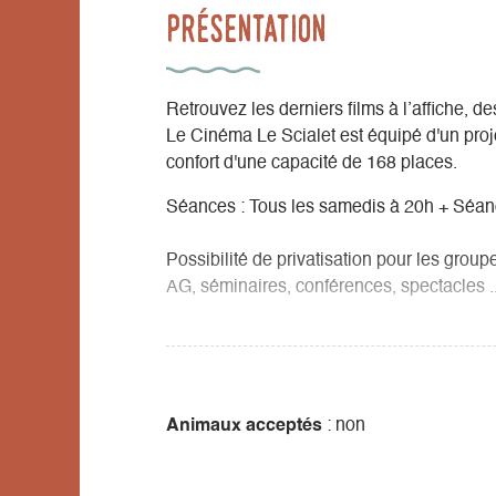
Présentation
Retrouvez les derniers films à l’affiche, d
Le Cinéma Le Scialet est équipé d'un proj
confort d'une capacité de 168 places.
Séances : Tous les samedis à 20h + Séan
Possibilité de privatisation pour les groupe
AG, séminaires, conférences, spectacles ..
Abonnez-vous pour recevoir la programma
scialetkdm@gmail.com
Renseignements, réservation, tarifs : 04 7
Animaux acceptés
: non
Programme disponible au Point Informatio
en Vercors