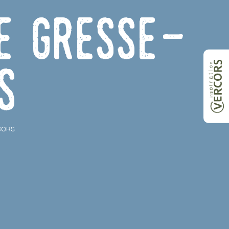
de Gresse-
s
CORS