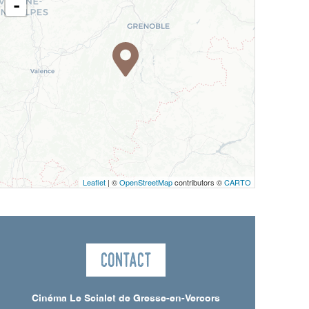
-
Leaflet
| ©
OpenStreetMap
contributors ©
CARTO
Contact
Cinéma Le Scialet de Gresse-en-Vercors