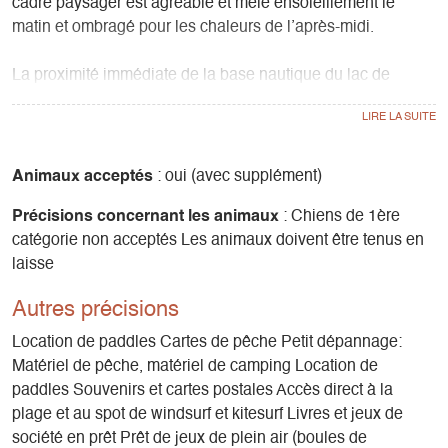
cadre paysager est agréable et mêle ensoleillement le
matin et ombragé pour les chaleurs de l’après-midi.
La proximité immédiate de la base nautique du lac de
Monteynard lui permet de disposer d’un panel d’activités
riches et variées.
Les blocs sanitaires refaits à neuf, les emplacements
Animaux acceptés
: oui (avec supplément)
revisités, le restaurant Le Spot modernisé et des animations
Précisions concernant les animaux
: Chiens de 1ère
mises en place pour une plus grande convivialité sont
catégorie non acceptés Les animaux doivent être tenus en
autant de nouveautés qui visent à votre bien-être dans un
laisse
espace naturel…
Naturel… C’est bien l’idée centrale de vos vacances au
Autres précisions
bord du lac de Monteynard puisqu’en plus des activités de
glisse, de pleine nature, des balades et du cadre paysager,
Location de paddles Cartes de pêche Petit dépannage:
le camping de la Plage – Alpes, Vercors et Trièves s’efforce
Matériel de pêche, matériel de camping Location de
de participer à la préservation du site et de la nature en
paddles Souvenirs et cartes postales Accès direct à la
général.
plage et au spot de windsurf et kitesurf Livres et jeux de
société en prêt Prêt de jeux de plein air (boules de