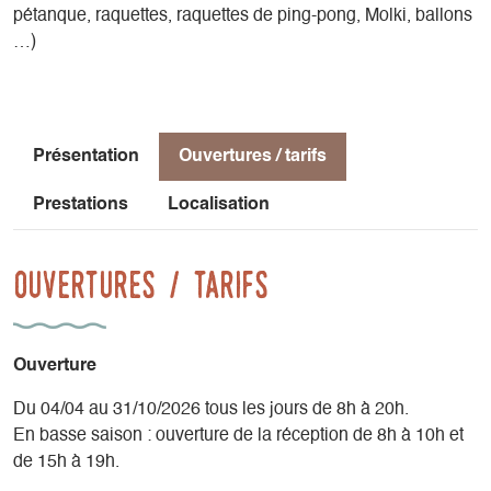
Vous aurez donc tout le loisir, si vous le souhaitez, de
pétanque, raquettes, raquettes de ping-pong, Molki, ballons
contribuer à cette volonté durant votre séjour.
…)
Présentation
Ouvertures / tarifs
Prestations
Localisation
Ouvertures / tarifs
Ouverture
Du 04/04 au 31/10/2026 tous les jours de 8h à 20h.
En basse saison : ouverture de la réception de 8h à 10h et
de 15h à 19h.