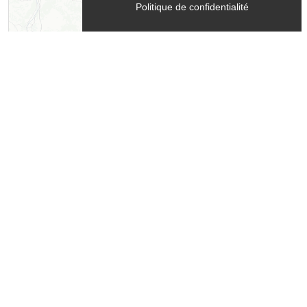
Politique de confidentialité
Leaflet
| ©
OpenStreetMap
contributors ©
CARTO
Contact
Bureau des guides En Montagne
26620
Lus-la-Croix-Haute