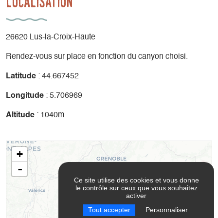
Localisation
26620 Lus-la-Croix-Haute
Rendez-vous sur place en fonction du canyon choisi.
Latitude
: 44.667452
Longitude
: 5.706969
Altitude
: 1040m
+
-
Ce site utilise des cookies et vous donne
le contrôle sur ceux que vous souhaitez
activer
Tout accepter
Personnaliser