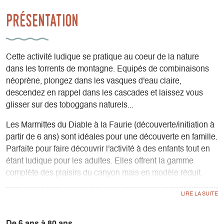
Présentation
Cette activité ludique se pratique au coeur de la nature
dans les torrents de montagne. Equipés de combinaisons
néoprène, plongez dans les vasques d'eau claire,
descendez en rappel dans les cascades et laissez vous
glisser sur des toboggans naturels...
Les Marmittes du Diable à la Faurie (découverte/initiation à
partir de 6 ans) sont idéales pour une découverte en famille.
Parfaite pour faire découvrir l'activité à des enfants tout en
étant ludique pour les adultes. Elles offrent la gamme
complète des plaisirs du canyon mais en modèle réduit.
Le Rio Sourd dans les gorges des Gâts (à partir de 9 ans)
est un canyon facile avec de petits toboggans et des
rappels au coeur de la roche au dessous d'une végétation