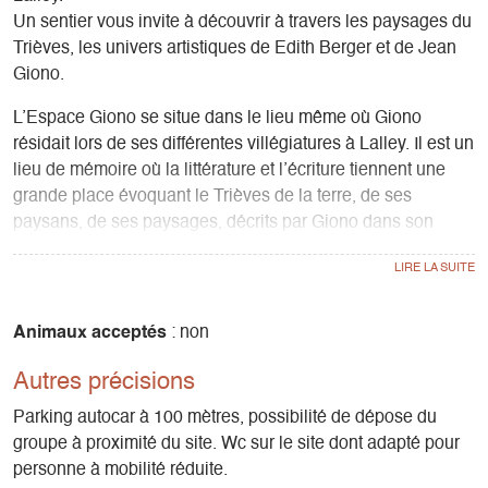
Un sentier vous invite à découvrir à travers les paysages du
Trièves, les univers artistiques de Edith Berger et de Jean
Giono.
L’Espace Giono se situe dans le lieu même où Giono
résidait lors de ses différentes villégiatures à Lalley. Il est un
lieu de mémoire où la littérature et l’écriture tiennent une
grande place évoquant le Trièves de la terre, de ses
paysans, de ses paysages, décrits par Giono dans son
œuvre.
Sont également exposées des œuvres de la peintre locale
Edith Berger.
Animaux acceptés
: non
Autres précisions
Le sentier Edith Berger-Jean Giono vous invite à découvrir,
dans le bourg et aux alentours de Lalley, à travers les
Parking autocar à 100 mètres, possibilité de dépose du
paysages du Trièves, les univers artistiques de la peintre
groupe à proximité du site. Wc sur le site dont adapté pour
Edith Berger et de l’écrivain Jean Giono.
personne à mobilité réduite.