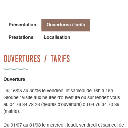
8 panneaux présentant chacun une œuvre d’Édith Berger,
accompagné de textes de Jean Giono, sont installés le long
du parcours de 4,5km. L'accès au sentier est libre, des
Présentation
Ouvertures / tarifs
plans sont disponibles au départ du sentier.
Prestations
Localisation
Lui fait écho, Edith Berger, peintre de Lalley. Ses huiles et
pastels répondent aux mêmes thèmes chers à Giono ; son
trait sûr, sa palette de couleurs dessinent le quotidien, le
Ouvertures / tarifs
patrimoine humain et architectural de Lalley et ses environs.
A ces expositions permanentes, s’ajoute un espace où sont
Ouverture
présentées des expositions temporaires, des peintures d’ici
ou d’ailleurs, figuratives ou contemporaines, des photos,
Du 16/05 au 30/06 le vendredi et samedi de 16h à 18h.
des sculptures..., d’artistes du Trièves.
Groupe : visite aux heures d'ouverture ou sur rendez-vous
au 04 76 34 78 23 (heures d'ouverture) ou 04 76 34 70 39
(mairie).
Du 01/07 au 31/08 le mercredi, jeudi, vendredi et samedi de