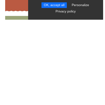
OK, accept all
Personalize
Privacy policy
Point d’information touristique à
Monestier-de-Clermont (Lez’Arts
en Trièves)