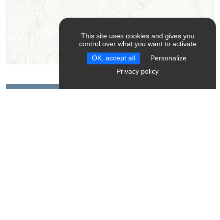
This site uses cookies and gives you
control over what you want to activate
OK, accept all
Personalize
Leaflet
| ©
OpenStreetMap
contributors ©
CARTO
Privacy policy
Contact
Montagnes Sentiers Sérénité - Mountain leader
38650
Château-Bernard
Spoken Language
French