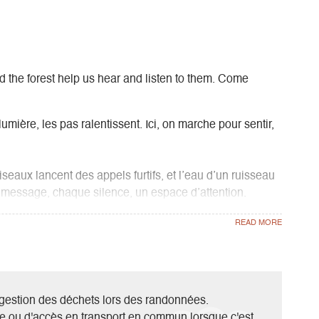
 the forest help us hear and listen to them. Come
umière, les pas ralentissent. Ici, on marche pour sentir,
seaux lancent des appels furtifs, et l’eau d’un ruisseau
t message, chaque silence, un espace d’attention.
erre, brindille. On effleure une écorce, on capte une
luie. Les sens s’ouvrent, sans effort.
einement. Présents à ce que la nature nous dit — et à ce
la gestion des déchets lors des randonnées.
e ou d'accès en transport en commun lorsque c'est