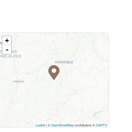
+
-
Leaflet
| ©
OpenStreetMap
contributors ©
CARTO