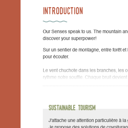
Introduction
Our Senses speak to us. The mountain and
discover your superpower!
Sur un sentier de montagne, entre forêt et l
pour écouter.
Le vent chuchote dans les branches, les oi
rythme notre souffle. Chaque bruit devien
Sous les pieds, le sol raconte : mousse, pi
odeur de sapin, de terre, de ciel après la p
Sustainable Tourism
On ne cherche pas à arriver. On est là, pl
qu’elle réveille en nous.
J'attache une attention particulière à 
Je propose des solutions de covoiturag