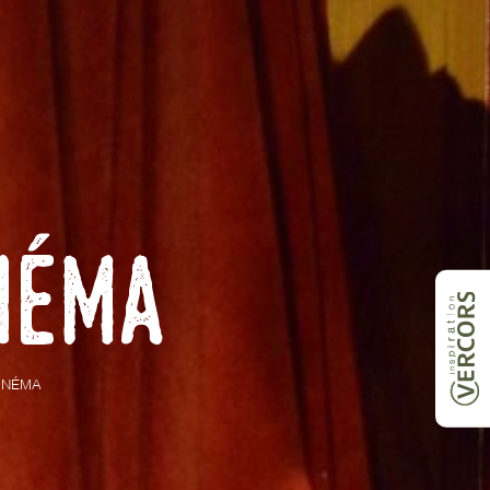
néma
INÉMA