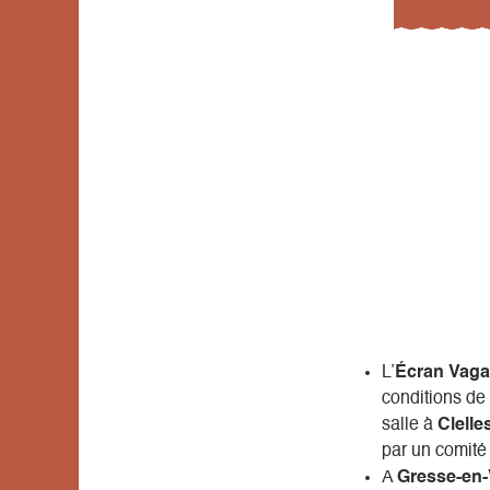
L’
Écran Vag
conditions de 
salle à
Clelle
par un comité 
A
Gresse-en-