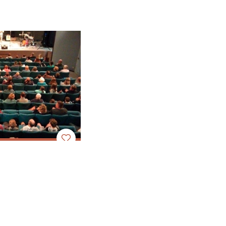
let de Gresse-
rcors
en-Vercors