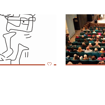
 itinérant du Trièves
Cinéma Le Scia
en-Ve
Clelles
Gresse-