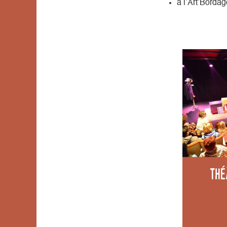
à l’Art’Borda
Thé