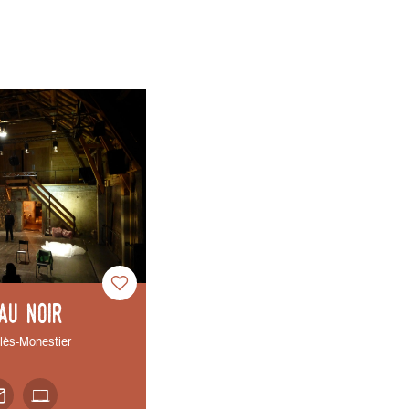
au Noir
-lès-Monestier