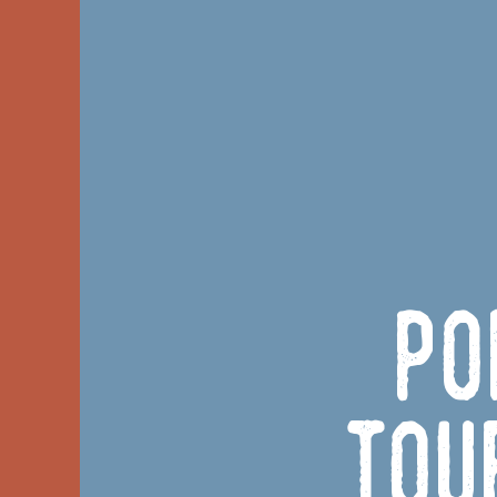
Po
tou