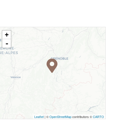
+
-
Leaflet
| ©
OpenStreetMap
contributors ©
CARTO