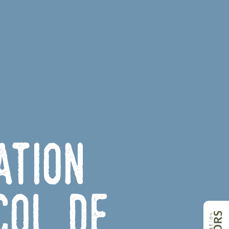
ation
Col de