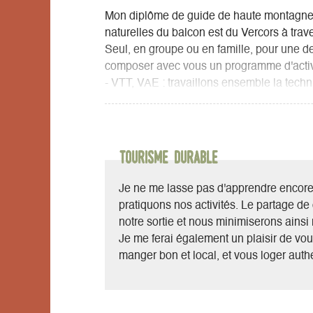
Mon diplôme de guide de haute montagne
naturelles du balcon est du Vercors à trav
Seul, en groupe ou en famille, pour une 
composer avec vous un programme d'activi
- VTT, VAE : travaillons ensemble la techn
est du Vercors, organisons un raid itinérant
- Canyoning : sensation et rafraîchisseme
deux pas de chez moi ou dans un autre c
- Alpinisme : grimpez au sommet du mythiqu
Tourisme durable
1492, traversez les fameuses arêtes du Ger
des hauts plateaux du Vercors par la grand
Je ne me lasse pas d'apprendre encore e
- Randonnée : en bivouac ou à la journée 
pratiquons nos activités. Le partage d
hauts plateaux du Vercors.
notre sortie et nous minimiserons ainsi 
- Escalade : initiez vous ou perfectionnez
Je me ferai également un plaisir de vou
sportive, tester l'originalité de l'escalad
manger bon et local, et vous loger authe
dans les grandes voies mythique du Verco
Quand la neige arrive :
- Partez randonner en raquettes sur les tr