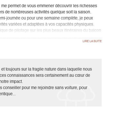
 me permet de vous emmener découvrir les richesses
ers de nombreuses activités quelque soit la saison.
demi-journée ou pour une semaine complète, je peux
tés variées et adaptées à vos capacités physiques.
ique de pilotage sur les plus beaux itinéraires du balcon
 sur plusieurs jours.
nt garantie dans le canyon des moules marinières à
anyon du Vercors.
e Mont Aiguille sur les traces d'Antoine de Ville en
bier entre ciel et rocher ou pénétrez dans les entrailles
e faille du rocher du Parquet.
t toujours sur la fragile nature dans laquelle nous
découvrons la flore et la faune exceptionnelles des
e ces connaissances sera certainement au cœur de
notre impact.
 votre gestuelle sur l'un des nombreux sites d'escalade
s conseiller pour me rejoindre sans voiture, pour
e sur des arbres spécialement préparés ou lancez vous
ntique...
rs ou du Dévoluy.
aces de la faune, construisez un igloo, apprenez à