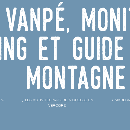
Vanpé, moni
ing et guide
montagne
EN-
LES ACTIVITÉS NATURE À GRESSE EN
MARC V
S
VERCORS