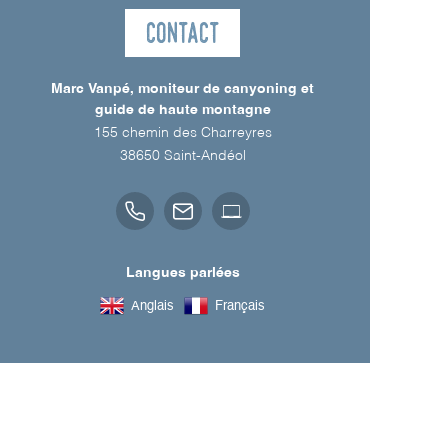
Contact
Marc Vanpé, moniteur de canyoning et
guide de haute montagne
155 chemin des Charreyres
38650
Saint-Andéol
Langues parlées
Anglais
Français