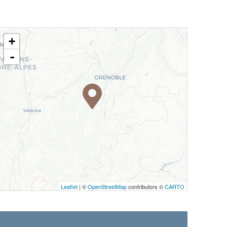
+
-
Leaflet
| ©
OpenStreetMap
contributors ©
CARTO