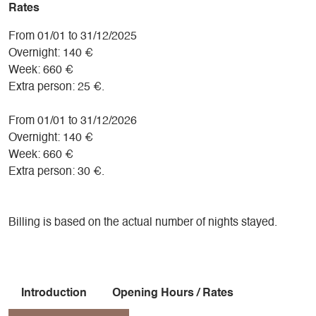
Possibilité de prendre vos repas à notre table d'hôtes.
Rates
Possibilité de participer aux activités équestres de la
From 01/01 to 31/12/2025
Ferme.
Overnight: 140 €
Week: 660 €
Extra person: 25 €.
From 01/01 to 31/12/2026
Overnight: 140 €
Week: 660 €
Extra person: 30 €.
Billing is based on the actual number of nights stayed.
Introduction
Opening Hours / Rates