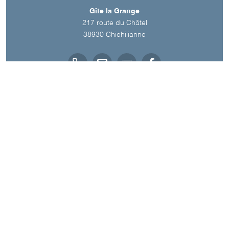
Gîte la Grange
217 route du Châtel
38930
Chichilianne
Spoken Language
French
A découvrir aussi