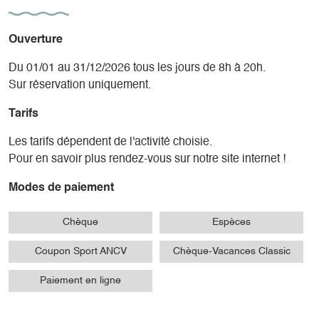
glaciaire d'initiation ou en ski de randonnée.
Activités estivales :
Ouverture
- Canyoning (6 niveaux - Dès 6 ans - Matériel fourni) :
Du 01/01 au 31/12/2026 tous les jours de 8h à 20h.
Plongez dans les vasques d'eau claire des torrents de
Sur réservation uniquement.
montagne, descendez en rappel dans les cascades et
laissez-vous glisser sur des toboggans naturels, équipés de
Tarifs
combinaisons néoprène,
- Parcours acrobatique en forêt : (Dès 7 ans - Matériel
Les tarifs dépendent de l'activité choisie.
fourni)
Pour en savoir plus rendez-vous sur notre site internet !
Perchez-vous à 10m de haut dans une forêt de sapins pour
Modes de paiement
jouer avec les tyroliennes, pont de singes, passages en
rondins et via ferrata.
Chèque
Espèces
- Parcours sensoriel (dès 3 ans) : Découvrez la faune et la
flore du vallon classé de la Jarjatte en suivant les fourmis.
Coupon Sport ANCV
Chèque-Vacances Classic
Paiement en ligne