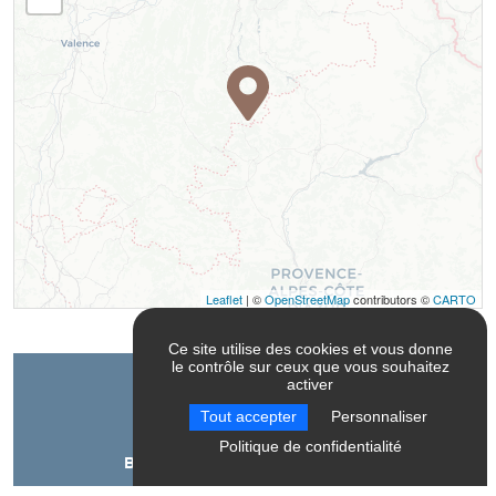
Leaflet
| ©
OpenStreetMap
contributors ©
CARTO
Ce site utilise des cookies et vous donne
le contrôle sur ceux que vous souhaitez
activer
Contact
Tout accepter
Personnaliser
Politique de confidentialité
Bureau des guides En Montagne
105 Chemin des devendues