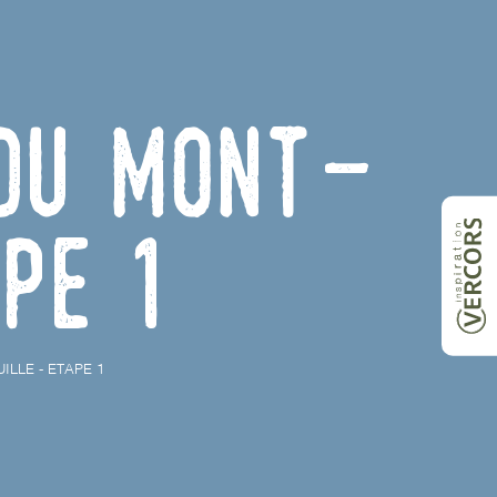
 du Mont-
pe 1
ILLE - ETAPE 1