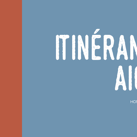
Itinér
Ai
HO