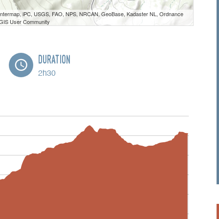
 Intermap, iPC, USGS, FAO, NPS, NRCAN, GeoBase, Kadaster NL, Ordnance
e GIS User Community
Duration
2h30