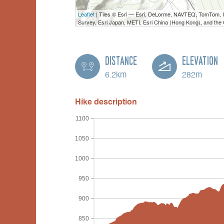
Leaflet
| Tiles © Esri — Esri, DeLorme, NAVTEQ, TomTom,
Survey, Esri Japan, METI, Esri China (Hong Kong), and th
Distance
Elevation
6.2km
282m
Hike description
1100
1050
1000
950
900
850