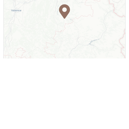
Leaflet
| ©
OpenStreetMap
contributors ©
CARTO
Contact
Table d'orientation du Châtel
Office de Tourisme du Trièves - Antenne de Mens
Rue du Breuil
38710
Mens