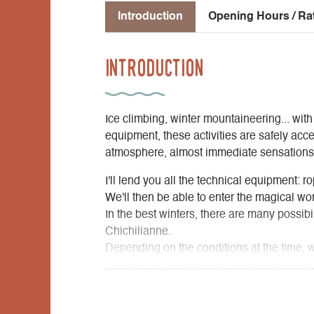
Introduction
Opening Hours / Ra
Introduction
Ice climbing, winter mountaineering... with
equipment, these activities are safely acc
atmosphere, almost immediate sensations.
I'll lend you all the technical equipment: 
We'll then be able to enter the magical wor
In the best winters, there are many possi
Chichilianne.
Depending on the conditions at the time, we
barrier of the Vercors or the frozen stream
Mont Aiguille in its winter solitude!!!!
If the conditions aren't right, we can alwa