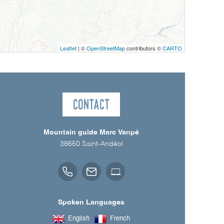
Leaflet
| ©
OpenStreetMap
contributors ©
CARTO
Contact
Mountain guide Marc Vanpé
38650
Saint-Andéol
Spoken Languages
English
French