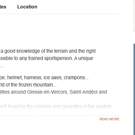
tes
Location
 a good knowledge of the terrain and the right
essible to any trained sportsperson. A unique
..
rope, helmet, harness, ice axes, crampons...
ld of the frozen mountain...
bilities around Gresse-en-Vercors, Saint-Andéol and
'll head for the couloirs and goulottes of the eastern
s at lower altitudes, or why not consider an ascent of
ys go to a neighbouring massif.