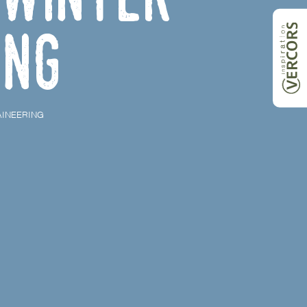
ing
AINEERING