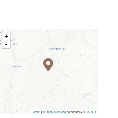
+
-
Leaflet
| ©
OpenStreetMap
contributors ©
CARTO