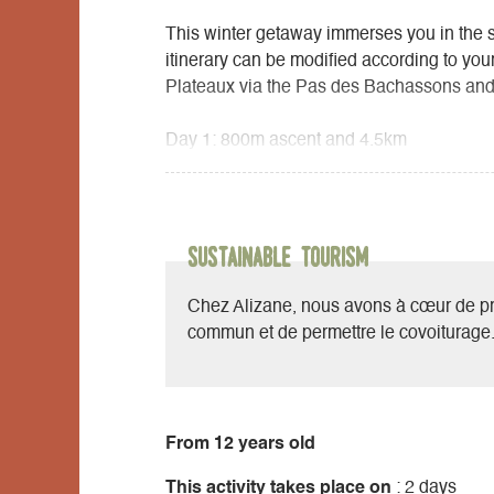
This winter getaway immerses you in the 
itinerary can be modified according to yo
Plateaux via the Pas des Bachassons and 
Day 1: 800m ascent and 4.5km
Day 2: Loop on the Haut Plateaux and ret
Sustainable Tourism
Chez Alizane, nous avons à cœur de pr
commun et de permettre le covoiturage
From 12 years old
This activity takes place on
: 2 days