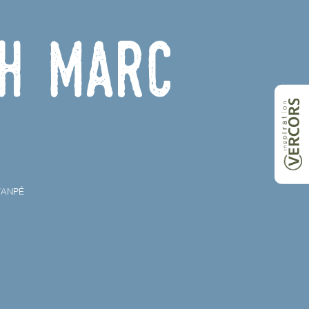
h Marc
VANPÉ