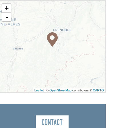
+
-
Leaflet
| ©
OpenStreetMap
contributors ©
CARTO
Contact