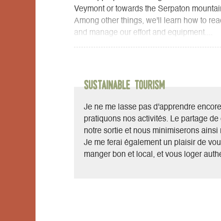
Veymont or towards the Serpaton mountain 
Among other things, we'll learn how to rea
and manage our effort and equipment....
I'll lend you snowshoes and all safety equ
rucksack and poles if necessary.
We'll learn how to recognize animal tracks 
field, build an igloo, learn how to search 
Sustainable Tourism
hut.
For the more adventurous, crossing the hig
Je ne me lasse pas d'apprendre encore e
represents one of the most beautiful immer
pratiquons nos activités. Le partage d
notre sortie et nous minimiserons ainsi 
Je me ferai également un plaisir de vou
manger bon et local, et vous loger authe