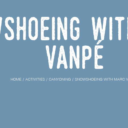
shoeing wit
Vanpé
HOME
ACTIVITIES
CANYONING
SNOWSHOEING WITH MARC 