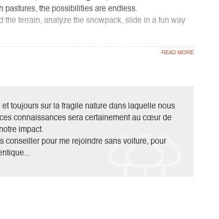
pastures, the possibilities are endless.
d the terrain, analyze the snowpack, slide in a fun way
ipment (avalanche transceiver, shovel, probe), a suitable
and imagine their winter life thanks to clues found in the
for avalanche victims, or sleep one or more nights in a
h plateaux of the Vercors in the heart of winter
t toujours sur la fragile nature dans laquelle nous
sions in winter nature imaginable...
e ces connaissances sera certainement au cœur de
notre impact.
s conseiller pour me rejoindre sans voiture, pour
ntique...