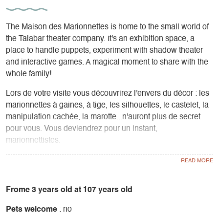
The Maison des Marionnettes is home to the small world of
the Talabar theater company. It's an exhibition space, a
place to handle puppets, experiment with shadow theater
and interactive games. A magical moment to share with the
whole family!
Lors de votre visite vous découvrirez l'envers du décor : les
marionnettes à gaines, à tige, les silhouettes, le castelet, la
manipulation cachée, la marotte...n'auront plus de secret
pour vous. Vous deviendrez pour un instant,
marionnettistes.
Pour compléter la découverte de l'art de la marionnette, et
en partenariat avec les marionnettistes de la Compagnie
Théâtre Talabar nous proposons des ateliers de fabrication
de marionnettes, des spectacles (dates disponibles sur le
Frome 3 years old at 107 years old
site www.theatretalabar.com) et organisons le festival "à 2
Pets welcome
: no
mains".