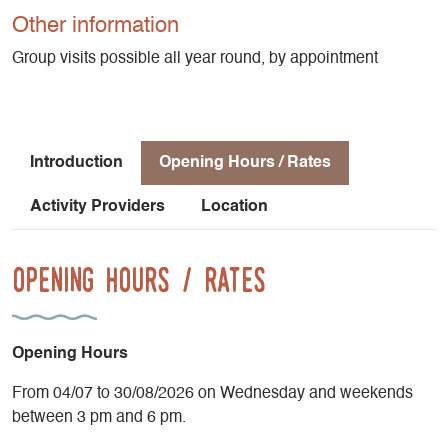
Other information
Nous avons aussi 2 jeux interactifs (jeux sensoriels) depuis
2023.
Group visits possible all year round, by appointment
Pour cause de travaux, la maison des marionnettes sera
fermée lors des vacances de printemps.
Elle réouvrira ses portes en juin pour l’accueil de groupe.
Introduction
Opening Hours / Rates
Réouverture pour le public à partir du 4 juillet 2026 jusqu’au
30 août 2026.
Activity Providers
Location
Entrée : 3€ par visiteur de 3 ans à 107 ans !
Opening Hours / Rates
Entrée gratuite pour les accompagnateurs.
Maximum 12 personnes accueillies en même temps.
Opening Hours
Voir https://villagedesmarionnettes.com pour plus
d'informations.
From 04/07 to 30/08/2026 on Wednesday and weekends
between 3 pm and 6 pm.