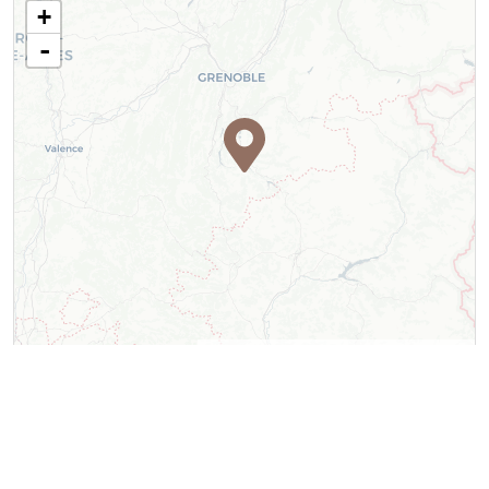
+
-
Leaflet
| ©
OpenStreetMap
contributors ©
CARTO
Contact