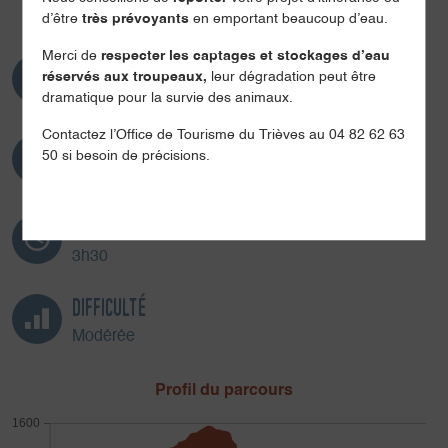
d’être
très prévoyants
en emportant beaucoup d’eau.
Merci de
respecter les captages et stockages d’eau
Distance
réservés aux troupeaux,
leur dégradation peut être
8.1km
dramatique pour la survie des animaux.
Contactez l’Office de Tourisme du Trièves au 04 82 62 63
Dénivelé
50 si besoin de précisions.
412m
Durée
3h30
Difficulté
Modérée
Profil du parcours
1600