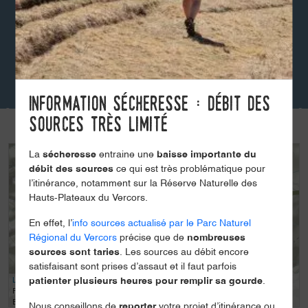
Information sécheresse : débit des
sources très limité
La
sécheresse
entraine une
baisse importante du
+
débit des sources
ce qui est très problématique pour
-
l’itinérance, notamment sur la Réserve Naturelle des
Hauts-Plateaux du Vercors.
En effet, l’
info sources actualisé par le Parc Naturel
Régional du Vercors
précise que de
nombreuses
sources sont taries
. Les sources au débit encore
satisfaisant sont prises d’assaut et il faut parfois
Leaflet
| Tiles © Esri — Esri, DeLorme, NAVTEQ, TomTom, Intermap, iPC, USGS,
patienter plusieurs heures pour remplir sa gourde
.
FAO, NPS, NRCAN, GeoBase, Kadaster NL, Ordnance Survey, Esri Japan, METI,
Esri China (Hong Kong), and the GIS User Community
Nous conseillons de
reporter
votre projet d’itinérance ou