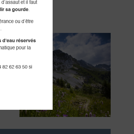
d’assaut et il faut
lir sa gourde
.
nérance ou d’être
.
s d’eau réservés
matique pour la
4 82 62 63 50 si