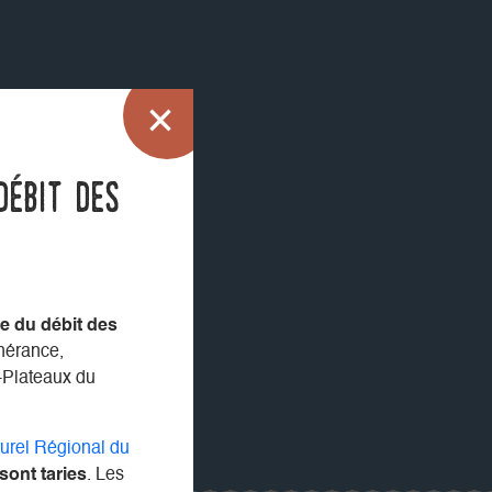
débit des
e du débit des
inérance,
-Plateaux du
turel Régional du
ont taries
. Les