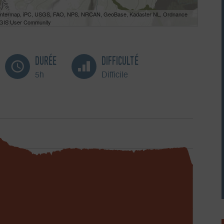
 Intermap, iPC, USGS, FAO, NPS, NRCAN, GeoBase, Kadaster NL, Ordnance
e GIS User Community
Durée
Difficulté
5h
Difficile