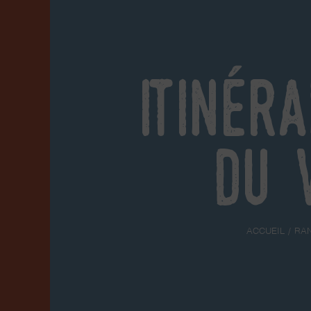
Itinér
du 
ACCUEIL
RA