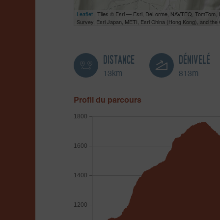
Leaflet
| Tiles © Esri — Esri, DeLorme, NAVTEQ, TomTom,
Survey, Esri Japan, METI, Esri China (Hong Kong), and th
Distance
Dénivelé
13km
813m
Profil du parcours
1800
1600
1400
1200