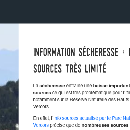
Information sécheresse : 
sources très limité
La
sécheresse
entraine une
baisse important
sources
ce qui est très problématique pour l’it
notamment sur la Réserve Naturelle des Hauts
Vercors.
En effet, l’
info sources actualisé par le Parc Na
Vercors
précise que de
nombreuses sources s