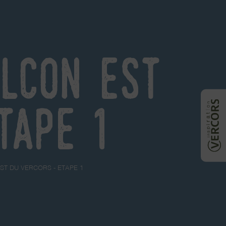
alcon Est
tape 1
EST DU VERCORS - ETAPE 1