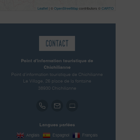
Leaflet
| ©
OpenStreetMap
contributors ©
CARTO
Contact
Point d'information touristique de
Chichilianne
Point d'information touristique de Chichilianne
Le Village, 26 place de la fontaine
38930
Chichilianne
Langues parlées
Anglais
Espagnol
Français