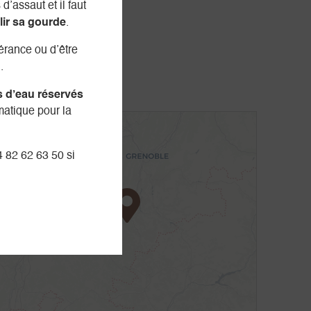
d’assaut et il faut
lir sa gourde
.
nérance ou d’être
.
s d’eau réservés
matique pour la
+
-
4 82 62 63 50 si