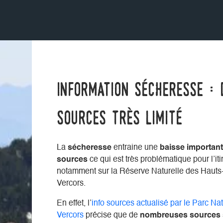
Information sécheresse : 
sources très limité
La
sécheresse
entraine une
baisse important
sources
ce qui est très problématique pour l’it
notamment sur la Réserve Naturelle des Hauts
Vercors.
En effet, l’
info sources actualisé par le Parc Na
Vercors
précise que de
nombreuses sources s