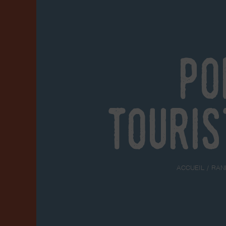
Po
touris
ACCUEIL
RAN