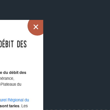
débit des
e du débit des
inérance,
-Plateaux du
turel Régional du
ont taries
. Les