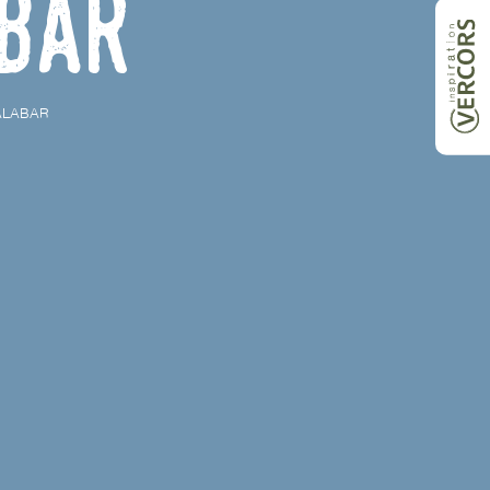
bar
ALABAR