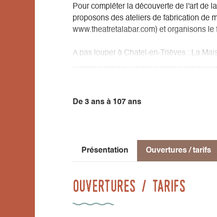
Pour compléter la découverte de l'art de 
proposons des ateliers de fabrication de m
www.theatretalabar.com) et organisons le f
A pas louper à Chatel-en-Trièves : La Mai
compagnie de théâtre Talabar. C'est un li
marionnettes, expérimenter le théâtre d'o
partager en famille !
De 3 ans à 107 ans
Lors de votre visite vous découvrirez l'env
silhouettes, le castelet, la manipulation c
Vous deviendrez pour un instant, marionne
Présentation
Ouvertures / tarifs
Ouvertures / tarifs