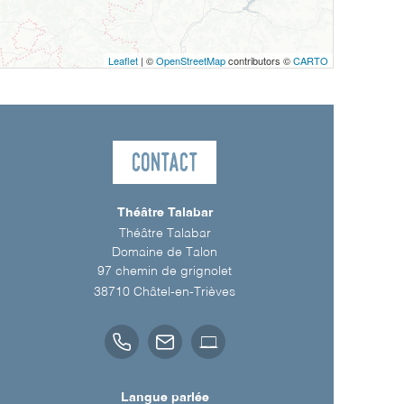
Leaflet
| ©
OpenStreetMap
contributors ©
CARTO
Contact
Théâtre Talabar
Théâtre Talabar
Domaine de Talon
97 chemin de grignolet
38710
Châtel-en-Trièves
Langue parlée