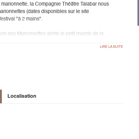
la marionnette, la Compagnie Théâtre Talabar nous
arionnettes (dates disponibles sur le site
estival "à 2 mains".
son des Marionnettes abrite le petit monde de la
eu d'exposition, un espace pour manipuler des
mbres et des jeux interactifs. Un moment magique à
ers du décor: les marionnettes à gaines, à tige, les
achée, la marotte...n'auront plus de secret pour vous.
ttistes.
Localisation