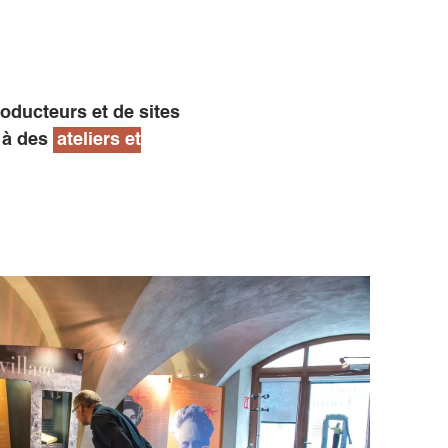
oducteurs et de sites
r à des
ateliers et