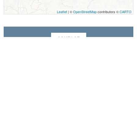
Leaflet
| ©
OpenStreetMap
contributors ©
CARTO
Contact
La Ferme du Grand Veymont
922 chemin de Serre Monet
38650
Gresse-en-Vercors
Langue parlée
Français