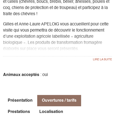
et Gilles (chèvres, boucs, brebis, bélier, ânesses, poules et
coq, chiens de protection et de troupeau) et participez à la
traite des chèvres !
Gilles et Anne-Laure APELOIG vous accueillent pour cette
visite qui vous permettra de découvrir le fonctionnement
d’une exploitation agricole labellisée « agriculture
biologique ». Les produits de transformation fromagère
élaborés sur place vous seront présentés.
Des balades en autonomie à dos d’ânes et poneys sont
possibles sur réservation (25€ la demi-journée)
Animaux acceptés
: oui
Présentation
Ouvertures / tarifs
Prestations
Localisation