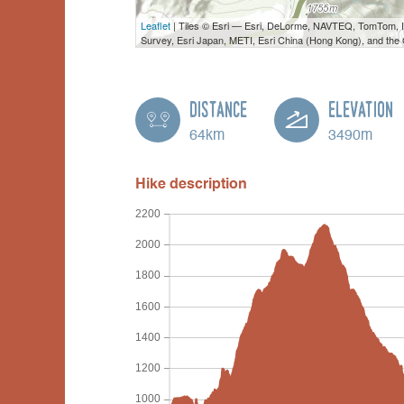
Leaflet
| Tiles © Esri — Esri, DeLorme, NAVTEQ, TomTom,
Survey, Esri Japan, METI, Esri China (Hong Kong), and th
Distance
Elevation
64km
3490m
Hike description
2200
2000
1800
1600
1400
1200
1000