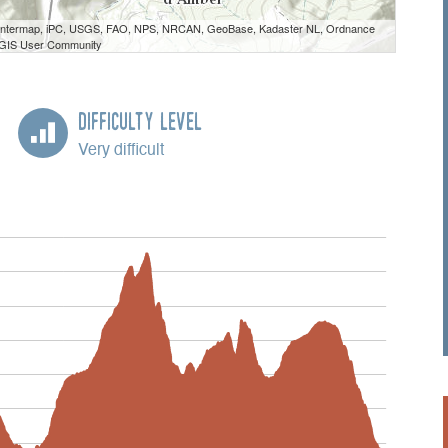
 Intermap, iPC, USGS, FAO, NPS, NRCAN, GeoBase, Kadaster NL, Ordnance
e GIS User Community
Difficulty Level
Very difficult