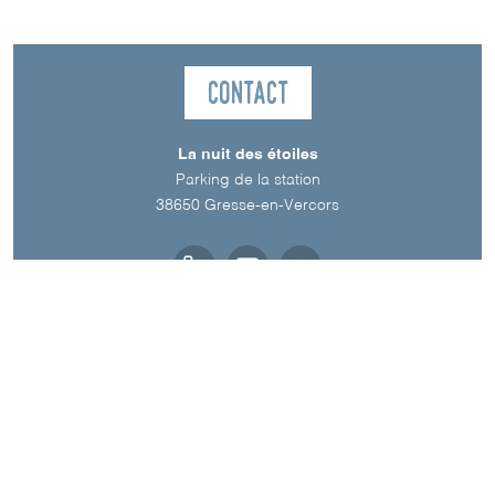
Contact
La nuit des étoiles
Parking de la station
38650
Gresse-en-Vercors
Spoken Language
French