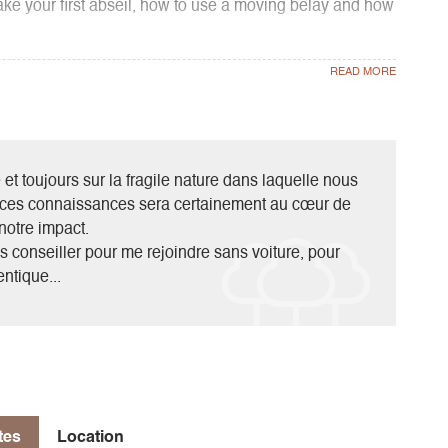
make your first abseil, how to use a moving belay and how
p, which I usually do from Prélenfrey or the Soldanelle
ible depending on snow conditions.
t toujours sur la fragile nature dans laquelle nous
e ces connaissances sera certainement au cœur de
notre impact.
s conseiller pour me rejoindre sans voiture, pour
ntique...
tes
Location