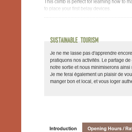
This climb is perfect for learning how to 
to place your first belay devices.
It's a magnificent and extremely varied loo
refuge.
In winter, this traverse is sometimes poss
Sustainable Tourism
Je ne me lasse pas d'apprendre encore e
pratiquons nos activités. Le partage d
notre sortie et nous minimiserons ainsi 
Je me ferai également un plaisir de vou
manger bon et local, et vous loger authe
Introduction
Opening Hours / Ra