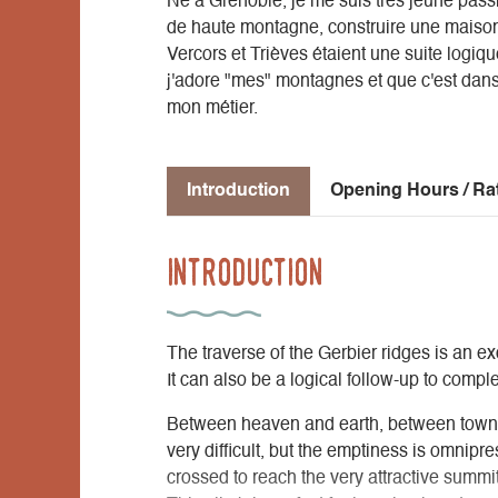
Né à Grenoble, je me suis très jeune pas
de haute montagne, construire une maison 
Vercors et Trièves étaient une suite logique
j'adore "mes" montagnes et que c'est dans 
mon métier.
Introduction
Opening Hours / Ra
Introduction
The traverse of the Gerbier ridges is an exc
It can also be a logical follow-up to compl
Between heaven and earth, between town an
very difficult, but the emptiness is omni
crossed to reach the very attractive summit