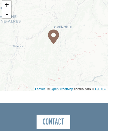
+
-
Leaflet
| ©
OpenStreetMap
contributors ©
CARTO
Contact