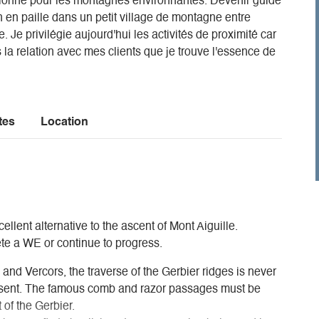
sionné pour les montagnes environnantes. Devenir guide
en paille dans un petit village de montagne entre
. Je privilégie aujourd'hui les activités de proximité car
la relation avec mes clients que je trouve l'essence de
tes
Location
ellent alternative to the ascent of Mont Aiguille.
ete a WE or continue to progress.
d Vercors, the traverse of the Gerbier ridges is never
present. The famous comb and razor passages must be
 of the Gerbier.