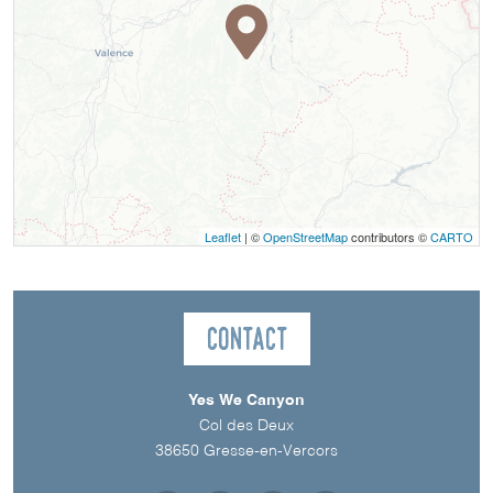
Leaflet
| ©
OpenStreetMap
contributors ©
CARTO
Contact
Yes We Canyon
Col des Deux
38650
Gresse-en-Vercors