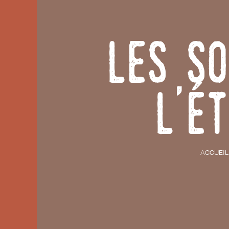
Les So
l'é
ACCUEIL