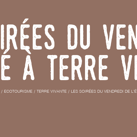
irées du Ve
té à Terre V
ECOTOURISME
TERRE VIVANTE
LES SOIRÉES DU VENDREDI DE L'É