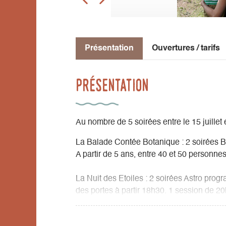
Présentation
Ouvertures / tarifs
Présentation
Au nombre de 5 soirées entre le 15 juillet
La Balade Contée Botanique : 2 soirées B
A partir de 5 ans, entre 40 et 50 personne
La Nuit des Etoiles : 2 soirées Astro prog
des portes à partir 18h30. 1 session de 
Si mauvaise météo, animation possible dans