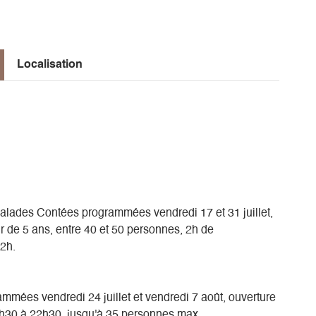
ammée le vendredi 14 août.
 moins de 12 ans
Localisation
alades Contées programmées vendredi 17 et 31 juillet,
ir de 5 ans, entre 40 et 50 personnes, 2h de
22h.
rammées vendredi 24 juillet et vendredi 7 août, ouverture
20h30 à 22h30, jusqu'à 35 personnes max.