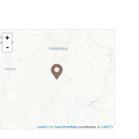
+
-
Leaflet
| ©
OpenStreetMap
contributors ©
CARTO