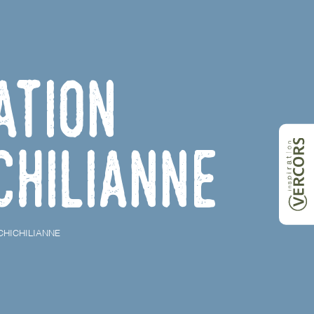
ation
chilianne
CHICHILIANNE