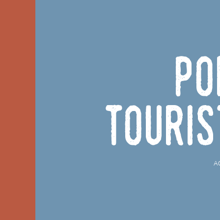
Po
touris
A